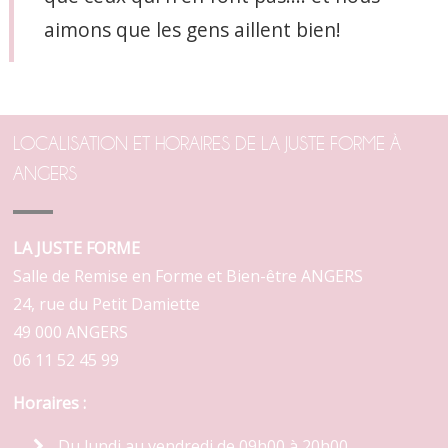
aimons que les gens aillent bien!
LOCALISATION ET HORAIRES DE LA JUSTE FORME À
ANGERS
LA JUSTE FORME
Salle de Remise en Forme et Bien-être ANGERS
24, rue du Petit Damiette
49 000 ANGERS
06 11 52 45 99
Horaires :
Du lundi au vendredi de 09h00 à 20h00